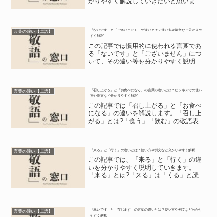
かりやすく解説していきたいと思いま
す。「各位」とは?はじめに「各位」につ
いて解説していきます。「各位」は「か
くい」と読みます。ビジネスでは、メー
「ないです」と「ございません」の違いとは？使い方や例文など分かりや
ルなどで多くの宛先に向...
言葉の違い【二語】
すく解釈
この記事では慣用的に使われる言葉であ
る「ないです」と「ございません」につ
いて、その違い等を分かりやすく説明し
ます。「ないです」とは?「ないです」
は、「物や事柄が存在しないこと」や、
「自分の考えでは有り得ないこと」を意
「召し上がる」と「お食べになる」の言葉の違いとは？ビジネスでの使い
味する慣用句です。この言...
言葉の違い【二語】
方や例文など分かりやすく解釈
この記事では「召し上がる」と「お食べ
になる」の違いを解説します。「召し上
がる」とは?「食う」「飲む」の敬語表現
です。相手に対して敬意を表す言葉にな
ります。この言葉を使う相手は、目上の
人など敬意を表すべき人です。たとえ
「来る」と「行く」の違いとは？使い方や例文など分かりやすく解釈
ば、上司、取引先の相手、...
言葉の違い【二語】
この記事では、「来る」と「行く」の違
いを分かりやすく説明していきます。
「来る」とは?「来る」は「くる」と読
み、意味は以下の通りです。1つ目は「距
離的に遠くにあるものが自分のいる場所
に向かって近づいてくる」という意味
で、人や乗り物、荷物やライ...
「幸いです」と「存じます」の言葉の違いとは？使い方や例文など分かり
言葉の違い【二語】
やすく解釈