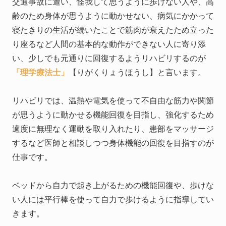
交通事故に遭い、怪我して思うように歩けない人や、高
齢のため身体が思うように動かせない、病気にかかって
寝たきりの生活が続いたことで筋肉が衰えたため立った
り座るなど人間の基本的な動作ができない人に寄り添
い、少しでも元通りに回復するようリハビリするのが
「理学療法士」
【りがくりょうほうし】と言います。
リハビリでは、温熱や電気を使って不自由な筋力や関節
が思うように動かせる機能回復を目指し、強化するため
適度に無理なく運動を取り入れたり、患部をマッサージ
するなど医師と相談しつつ身体機能の回復を目指すのが
仕事です。
ベッドから自力で起き上がるための機能回復や、歩けな
い人には平行棒を使って自力で歩けるように指導してい
きます。