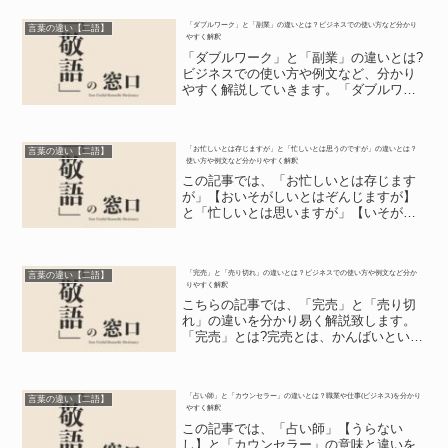
「ダブルワーク」と「副業」の違いとは？ビジネスでの使い方など分かり
言葉の違い【二語】
やすく解釈
「ダブルワーク」と「副業」の違いとは?
ビジネスでの使い方や例文など、分かり
やすく解説していきます。「ダブルワー
ク」とは?「ダブルワーク」は英語の
「double work」です。そして「double」
には「二つの」という意味があります。
「お忙しいとは存じますが」と「忙しいとは思うのですが」の違いとは？
このこ...
言葉の違い【二語】
使い方や例文など分かりやすく解釈
この記事では、「お忙しいとは存じます
が」【おいそがしいとはぞんじますが】
と「忙しいとは思いますが」【いそがし
いとはおもいますが】の意味や例文、違
いを分かりやすく説明していきます。
「お忙しいとは存じますが」とは?仕事し
「完売」と「売り切れ」の違いとは？ビジネスでの使い方や例文など分か
ている最中にメールを送る...
言葉の違い【二語】
りやすく解釈
こちらの記事では、「完売」と「売り切
れ」の違いを分かり易く解説致します。
「完売」とは?完売とは、かんばいという
読み方をする言葉です。漢字で書かれた
この言葉を見れば理解出来る事でしょう
が、足りない所がないや事を終えるとい
「占い師」と「カウンセラー」の違いとは？職業や仕事(ビジネス)を分かり
った意味の完の漢字に、...
言葉の違い【二語】
やすく解釈
この記事では、「占い師」【うらない
し】と「カウンセラー」の意味と違いを