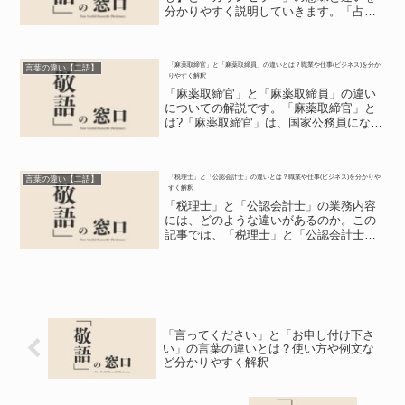
分かりやすく説明していきます。「占い
師」とは?特殊な能力を使って人の人生を
占うのが「占い師」【うらないし】で
す。この特殊な能力はその人によって違
「麻薬取締官」と「麻薬取締員」の違いとは？職業や仕事(ビジネス)を分か
い、タロットカードや霊視な...
言葉の違い【二語】
りやすく解釈
「麻薬取締官」と「麻薬取締員」の違い
についての解説です。「麻薬取締官」と
は?「麻薬取締官」は、国家公務員にな
り、国家公務員試験を受け、地方の公務
員として配属された人物が行う業務で、
公務員の方は、大学を卒業した人物から
「税理士」と「公認会計士」の違いとは？職業や仕事(ビジネス)を分かりや
でないと「麻薬取締官」へ...
言葉の違い【二語】
すく解釈
「税理士」と「公認会計士」の業務内容
には、どのような違いがあるのか。この
記事では、「税理士」と「公認会計士」
の違いについてご紹介します。「税理
士」とは?「税理士」だけが行うことがで
きる業務。つまり、独占業務には、税務
書類の作成、税務代理、税...
「言ってください」と「お申し付け下さ
い」の言葉の違いとは？使い方や例文な
ど分かりやすく解釈